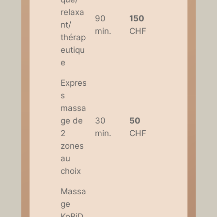
relaxa
90
150
nt/
min.
CHF
thérap
eutiqu
e
Expres
s
massa
ge de
30
50
2
min.
CHF
zones
au
choix
Massa
ge
KoBiD