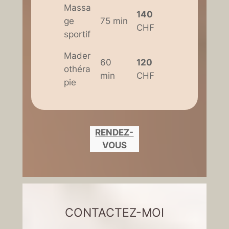
Massa
140
ge
75 min
CHF
sportif
Mader
60
120
othéra
min
CHF
pie
RENDEZ-
VOUS
CONTACTEZ-MOI